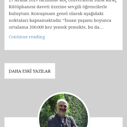
Kütüphanesi daveti üzerine sevgili öğrencilerle
buluştum. Konuşmam genel olarak aşağıdaki
noktaları kapsamaktadır. “İnsan yaşamı boyunca
ortalama 200.000 kez yemek yemekte, bu da…
Koç
Continue reading
Üniversitesi’nde
“Sınav
Dönemi
Beslenmesi”
Yazı
DAHA ESKI YAZILAR
gezinmesi