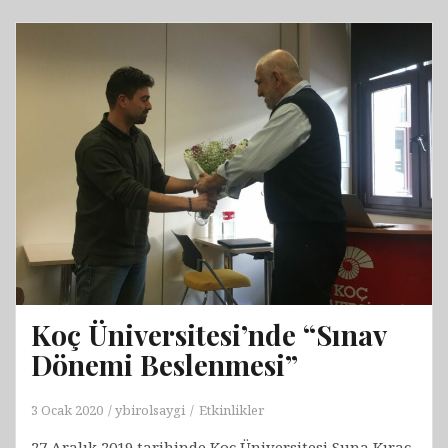
Koç Üniversitesi’nde “Sınav
Dönemi Beslenmesi”
3 Ocak 2020
ybirolsaygi
Etkinlikler
27 Aralık 2019 tarihinde Koç Üniversitesi Suna Kıraç