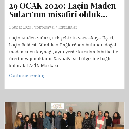
29 OCAK 2020: Laçin Maden
Suları’nın misafiri olduk…
1 Şubat 2020
ybirolsaygi
Etkinlikler
Laçin Maden Suları, Eskişehir in Sarıcakaya İlçesi,
Laçin Beldesi, Sündiken Dağları’nda bulunan doğal
maden suyu kaynağı, aynı yerde kurulan fabrika ile
üretim yapmaktadır. Kaynağa ve bölgesine bağlı
kalarak LAÇİN Markası…
29
Continue reading
OCAK
2020:
Laçin
Maden
Suları’nın
misafiri
olduk…