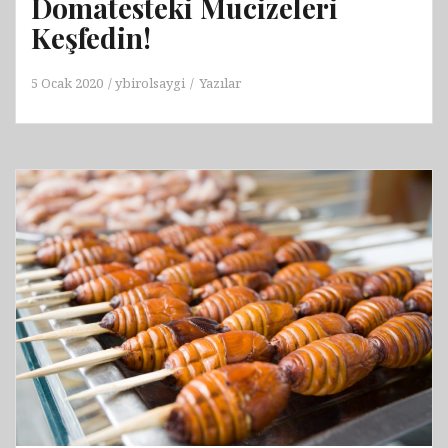
Domatesteki Mucizeleri
Keşfedin!
5 Ocak 2020
ybirolsaygi
Yazılar