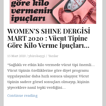
Birol
Saygı
WOMEN’S SHINE DERGİSİ
MART 2020 : Vücut Tipine
Göre Kilo Verme İpuçları…
15 Mart 2020
ybirolsaygi
Yazılar
“Sağlıklı ve etkin kilo vermede vücut tipi önemli…
Vücut tipinin özelliklerine göre diyet programı
uygulayanlar daha hızlı sonuca ulaşıyor. Vücut
tipinin sadece görsel sonuçları olmayıp, kişinin
yiyeceklere nasıl tepki verdiğini…
WOMEN’S
Continue reading
SHINE