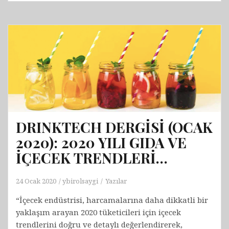
DERGİSİ
MART
2020
:
Vücut
Tipine
Göre
Kilo
Verme
İpuçları…
DRINKTECH DERGİSİ (OCAK
2020): 2020 YILI GIDA VE
İÇECEK TRENDLERİ…
24 Ocak 2020
ybirolsaygi
Yazılar
“İçecek endüstrisi, harcamalarına daha dikkatli bir
yaklaşım arayan 2020 tüketicileri için içecek
trendlerini doğru ve detaylı değerlendirerek,