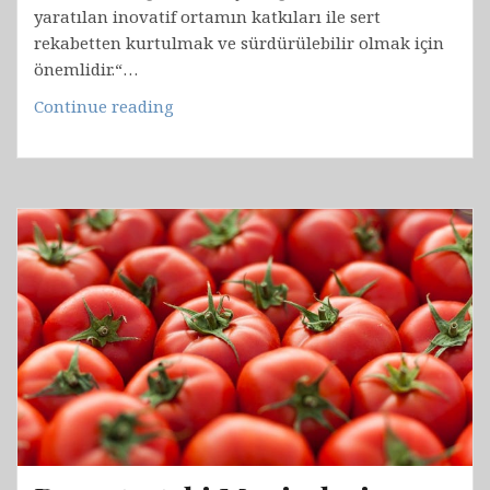
yaratılan inovatif ortamın katkıları ile sert
rekabetten kurtulmak ve sürdürülebilir olmak için
önemlidir.“…
DRINKTECH
Continue reading
DERGİSİ
(OCAK
2020):
2020
YILI
GIDA
VE
İÇECEK
TRENDLERİ…