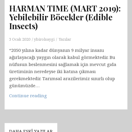
HARMAN TIME (MART 2019):
Yebilebilir Böcekler (Edible
Insects)
3 Ocak 2020
ybirolsaygi
Yazılar
“2050 yılına kadar dünyanın 9 milyar insanı
ağırlayacağı yaygın olarak kabul görmektedir. Bu
nüfusun beslenmesini sağlamak için mevcut gıda
üretiminin neredeyse iki katına çıkması
gerekmektedir. Tarımsal arazilerimiz sınırlı olup
günümüzde…
HARMAN
Continue reading
TIME
(MART
2019):
Yebilebilir
Yazı
Böcekler
DAHA ESKI YAZILAR