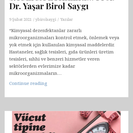
Dr. Yaşar Birol Saygı
9 Şubat 2021
ybirolsaygi
Yazılar
“Kimyasal dezenfektanlar zararlı
mikroorganizmaları kontrol etmek, önlemek veya
yok etmek için kullanılan kimyasal maddelerdir.
Hastaneler, sağlık tesisleri, gıda ürünleri üretim
tesisleri, sıhhi ve benzeri hizmetler veren
sektörlerden evlerimize kadar
mikroorganizmaların…
DRINKTECH:
Continue reading
DEZENFEKTANLAR
VE
SAĞLIĞA
ETKİLERİ…
Prof.
Dr.
Yaşar